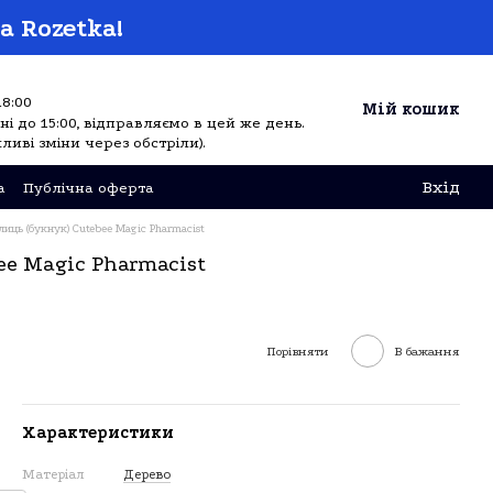
а Rozetka!
18:00
Мій кошик
і до 15:00, відправляємо в цей же день.
ливі зміни через обстріли).
Вхід
а
Публічна оферта
ць (букнук) Cutebee Magic Pharmacist
e Magic Pharmacist
Порівняти
В бажання
Характеристики
Матеріал
Дерево