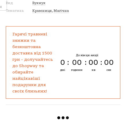
Вид
Букнук
рн
Тематика
Крамниця
,
Магічна
Гарячі травневі
знижки та
безкоштовна
доставка від 1500
До кінця акції
грн - долучайтесь
0
00
00
00
до Shopway та
дні
години
хв
сек
обирайте
найцікавіші
подарунки для
своїх близьких!