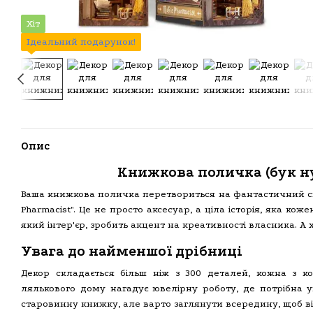
Хіт
Ідеальний подарунок!
Опис
Книжкова поличка (бук ну
Ваша книжкова поличка перетвориться на фантастичний сві
Pharmacist". Це не просто аксесуар, а ціла історія, яка ко
який інтер'єр, зробить акцент на креативності власника.
Увага до найменшої дрібниці
Декор складається більш ніж з 300 деталей, кожна з к
лялькового дому нагадує ювелірну роботу, де потрібна у
старовинну книжку, але варто заглянути всередину, щоб в