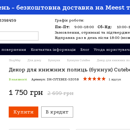
нь - безкоштовна доставка на Meest т
3398459
Графік роботи:
Пн-Пт:
9:00–18:00
Сб-Нд:
10:00–
Замовлення, отримані та підтверджен
Відправка раз в день після 18:00 (мож
а повернення
Контактна інформація
Блог
Угода користувач
ShopWay
Для дому
Букнуки
Букнуки CuteBee
Декор для книжних поли
Декор для книжних полиць (букнук) Cutebe
В наявності
Артикул: DH-CUTEBEE-SZ05B
1 відгук
1 750 грн
2 699 грн
Купити
В кредит