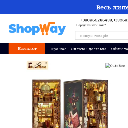
Перейти до основного контенту
Весь липе
+380966286488,
+38068
Передзвонити вам?
Каталог
Про нас
Оплата і доставка
Обмін т
Відгуки про магазин