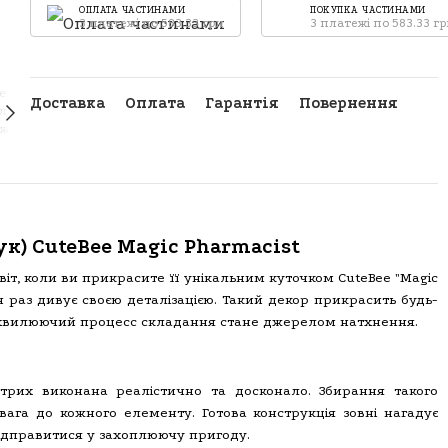
ОПЛАТА ЧАСТИНАМИ
ПОКУПКА ЧАСТИНАМИ
3 платежі по 583.33 грн
3 платежі по 583.33 г
Доставка
Оплата
Гарантія
Повернення
к) CuteBee Magic Pharmacist
т, коли ви прикрасите її унікальним куточком CuteBee "Magic
жен раз дивує своєю деталізацією. Такий декор прикрасить будь-
 А хвилюючий процесс складання стане джерелом натхнення.
отрих виконана реалістично та досконало. Збирання такого
вага до кожного елементу. Готова конструкція зовні нагадує
ідправитися у захоплюючу пригоду.