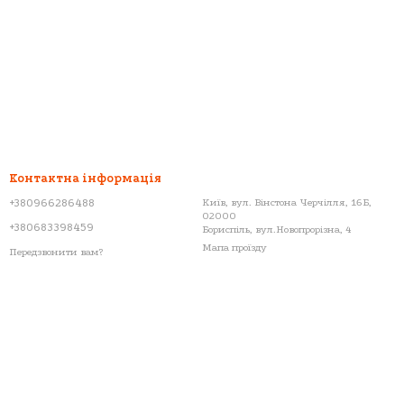
Контактна інформація
+380966286488
Київ, вул. Вінстона Черчілля, 16Б,
02000
+380683398459
Бориспіль, вул.Новопрорізна, 4
Мапа проїзду
Передзвонити вам?