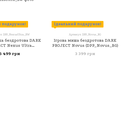
 подарунок!
Ідеальний подарунок!
л: DPP_NexusUltra_BW
Артикул: DPP_Novus_BG
ша бездротова DARK
Ігрова миша бездротова DARK
CT Nexus Ultra
PROJECT Novus (DPP_Novus_BG)
NexusUltra_BW)
6 499 грн
3 399 грн