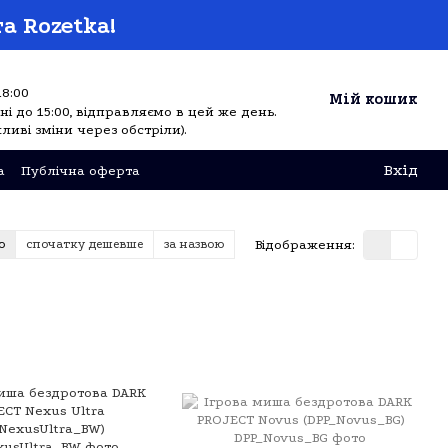
а Rozetka!
18:00
Мій кошик
і до 15:00, відправляємо в цей же день.
ливі зміни через обстріли).
Вхід
а
Публічна оферта
Відображення:
ю
спочатку дешевше
за назвою