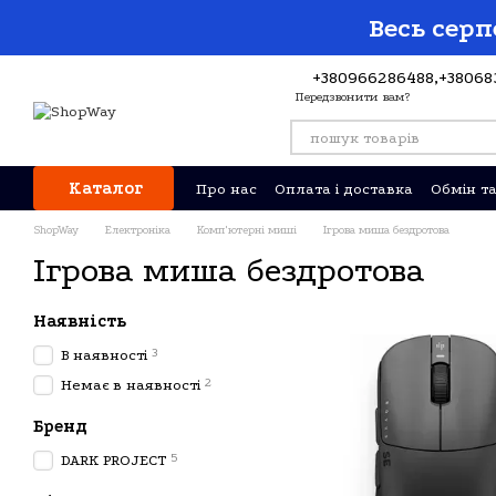
Перейти до основного контенту
Весь серп
+380966286488,
+38068
Передзвонити вам?
Каталог
Про нас
Оплата і доставка
Обмін т
Відгуки про магазин
ShopWay
Електроніка
Комп'ютерні миші
Ігрова миша бездротова
Ігрова миша бездротова
Наявність
3
В наявності
2
Немає в наявності
Бренд
5
DARK PROJECT