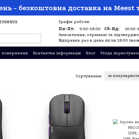
ень - безкоштовна доставка на Meest т
3398459
Графік роботи:
Пн-Пт:
9:00–18:00
Сб-Нд:
10:00–
Замовлення, отримані та підтверджен
Відправка раз в день після 18:00 (мож
а повернення
Контактна інформація
Блог
Угода користувач
Сортування:
за популярніст