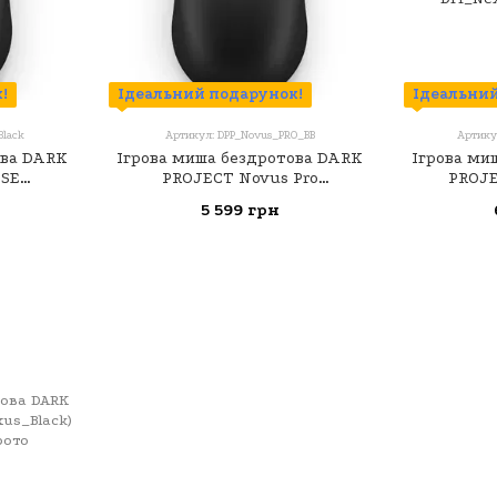
!
Ідеальний подарунок!
Ідеальний
Black
Артикул: DPP_Novus_PRO_BB
Артику
ова DARK
Ігрова миша бездротова DARK
Ігрова ми
 SE
PROJECT Novus Pro
PROJE
ack)
(DPP_Novus_PRO_BB)
(DPP_
5 599 грн