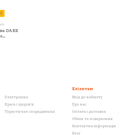
!
ack
ова DARK
s
ck)
Клієнтам
Електроніка
Вхід до кабінету
Краса і здоров'я
Про нас
Туристичне спорядження
Оплата і доставка
Обмін та повернення
Контактна інформація
Блог