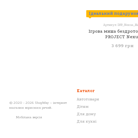
Ідеальний подарунок
Артикул: DPP_Nexus_Bl
Ігрова миша бездрот
PROJECT Nexu
(DPP_Nexus_Bla
3 699 грн
Каталог
Автотовари
© 2020 - 2026 ShopWay – інтернет
Дітям
магазин корисних речей.
Для дому
Мобільна версія
Для кухні