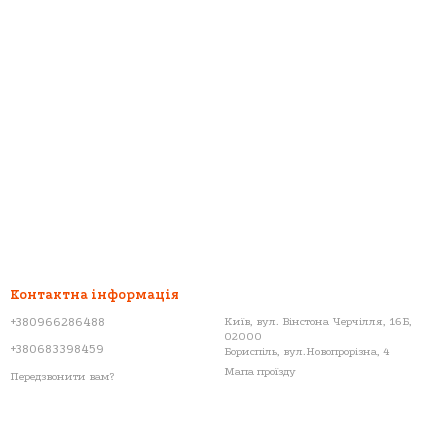
Контактна інформація
+380966286488
Київ, вул. Вінстона Черчілля, 16Б,
02000
+380683398459
Бориспіль, вул.Новопрорізна, 4
Мапа проїзду
Передзвонити вам?