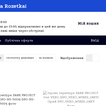
а Rozetka!
18:00
Мій кошик
і до 15:00, відправляємо в цей же день.
ливі зміни через обстріли).
Вхід
а
Публічна оферта
Відображення:
ю
спочатку дешевше
за назвою