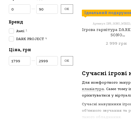
Від Чутливість, дБ
До Чутливість, дБ
ОК
Ідеальний подарунок
Бренд
Артикул: DPP_SONO_WIRED
Ігрова гарнітура DAR
1
Awei
SONO
4
DARK PROJECT
(DPP_SONO_WIRED_
2 999 грн
Білий
Ціна, грн
Від Ціна, грн
До Ціна, грн
ОК
Сучасні ігрові
Для комфортного зануре
клавіатура
. Саме тому 
орієнтуватися у віртуал
Сучасні навушники ігро
об’ємного звучання та 
такого обладнання.
Технічні парам