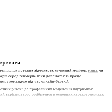
переваги
чення, ніж потужна відеокарта, сучасний монітор,
миша
чи
уарів серед геймерів. Вони допомагають краще
тися з командою під час онлайн-баталій.
джетних рішень до професійних моделей із підтримкою
й варіант, варто розібратися в основних характеристиках