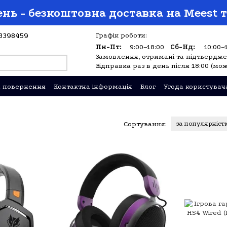
нь - безкоштовна доставка на Meest т
3398459
Графік роботи:
Пн-Пт:
9:00–18:00
Сб-Нд:
10:00–
Замовлення, отримані та підтверджен
Відправка раз в день після 18:00 (мож
а повернення
Контактна інформація
Блог
Угода користувач
Сортування:
за популярніст