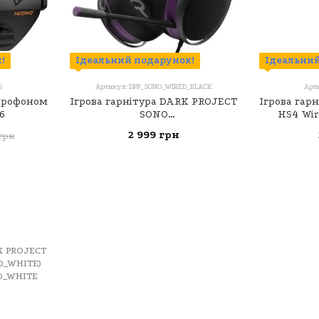
!
Ідеальний подарунок!
Ідеальний
6
Артикул: DPP_SONO_WIRED_BLACK
Арт
ікрофоном
Ігрова гарнітура DARK PROJECT
Ігрова гар
6
SONO
HS4 Wir
(DPP_SONO_WIRED_BLACK)
2 999 грн
 грн
Чорний