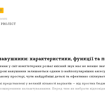
!
_WHITE
K PROJECT
WHITE)
 навушники: характеристики, функції та 
ння у світ комп’ютерних розваг якісний звук має не менше зна
ігрові навушники залишаються одним із найпопулярніших аксес
ьному просторі, чути найдрібніші деталі та ефективно спілкува
ві представлені у великій кількості варіантів — від простих бю
розширеними налаштуваннями. Перед тим як вибрати відповідни
етри, які важливі для геймерів