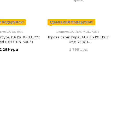
 подарунок!
Ідеальний подарунок!
икул: DPO-HS-5004
Артикул: DPO_VEXO_WIRED_GREY
нітура DARK PROJECT
Ігрова гарнітура DARK PROJECT
ed (DPO-HS-5004)
One VEXO
(DPO_VEXO_WIRED_GREY) Сірий
2 299 грн
1 799 грн