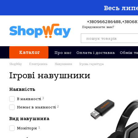
Перейти до основного контенту
Весь липе
+380966286488,
+38068
Передзвонити вам?
Каталог
Про нас
Оплата і доставка
Обмін т
Відгуки про магазин
ShopWay
Електроніка
Навушники
Ігрова гарнітура
Ігрові навушники
Наявність
3
В наявності
2
Немає в наявності
Вид навушника
1
Монітори