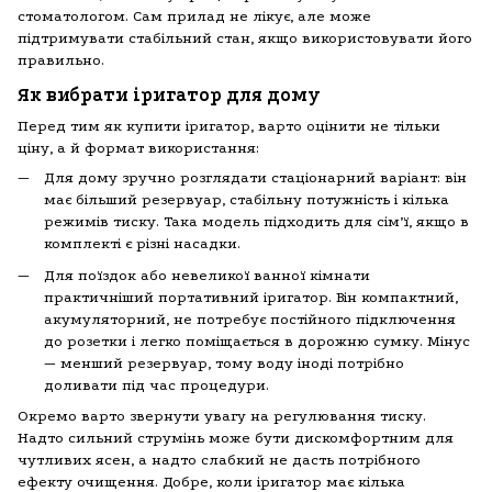
стоматологом. Сам прилад не лікує, але може
підтримувати стабільний стан, якщо використовувати його
правильно.
Як вибрати іригатор для дому
Перед тим як купити іригатор, варто оцінити не тільки
ціну, а й формат використання:
Для дому зручно розглядати стаціонарний варіант: він
має більший резервуар, стабільну потужність і кілька
режимів тиску. Така модель підходить для сім’ї, якщо в
комплекті є різні насадки.
Для поїздок або невеликої ванної кімнати
практичніший портативний іригатор. Він компактний,
акумуляторний, не потребує постійного підключення
до розетки і легко поміщається в дорожню сумку. Мінус
— менший резервуар, тому воду іноді потрібно
доливати під час процедури.
Окремо варто звернути увагу на регулювання тиску.
Надто сильний струмінь може бути дискомфортним для
чутливих ясен, а надто слабкий не дасть потрібного
ефекту очищення. Добре, коли іригатор має кілька