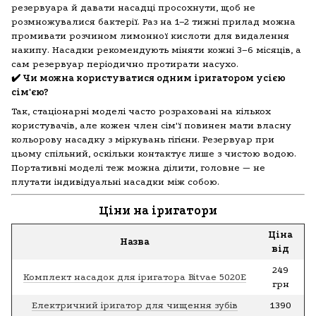
резервуара й давати насадці просохнути, щоб не
розмножувалися бактерії. Раз на 1–2 тижні прилад можна
промивати розчином лимонної кислоти для видалення
накипу. Насадки рекомендують міняти кожні 3–6 місяців, а
сам резервуар періодично протирати насухо.
✔️ Чи можна користуватися одним іригатором усією
сім'єю?
Так, стаціонарні моделі часто розраховані на кількох
користувачів, але кожен член сім'ї повинен мати власну
кольорову насадку з міркувань гігієни. Резервуар при
цьому спільний, оскільки контактує лише з чистою водою.
Портативні моделі теж можна ділити, головне — не
плутати індивідуальні насадки між собою.
Ціни на іригатори
Ціна
Назва
від
249
Комплект насадок для іригатора Bitvae 5020E
грн
Електричний іригатор для чищення зубів
1390