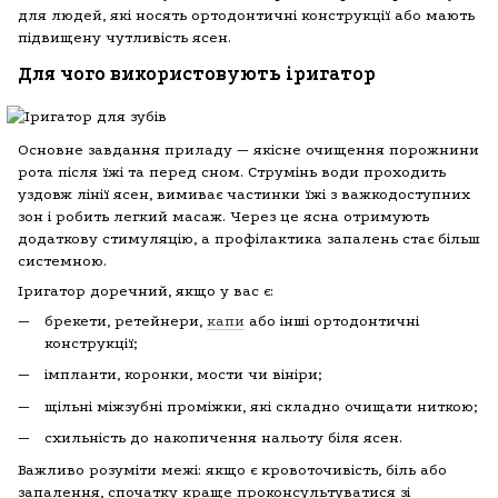
для людей, які носять ортодонтичні конструкції або мають
підвищену чутливість ясен.
Для чого використовують іригатор
Основне завдання приладу — якісне очищення порожнини
рота після їжі та перед сном. Струмінь води проходить
уздовж лінії ясен, вимиває частинки їжі з важкодоступних
зон і робить легкий масаж. Через це ясна отримують
додаткову стимуляцію, а профілактика запалень стає більш
системною.
Іригатор доречний, якщо у вас є:
брекети, ретейнери,
капи
або інші ортодонтичні
конструкції;
імпланти, коронки, мости чи вініри;
щільні міжзубні проміжки, які складно очищати ниткою;
схильність до накопичення нальоту біля ясен.
Важливо розуміти межі: якщо є кровоточивість, біль або
запалення, спочатку краще проконсультуватися зі