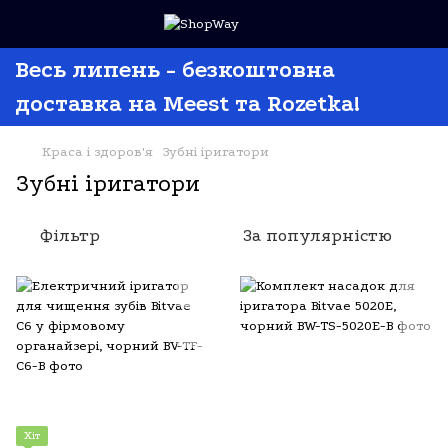
Весь липень - безкоштовна
доставка на Meest та Rozetka!
Краса і здоров'я
Зубні іригатори
Зубні іригатори
Фільтр
За популярністю
Хіт