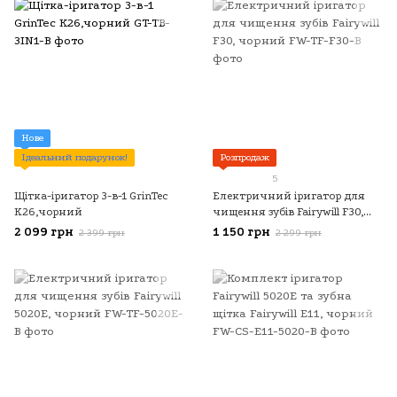
Нове
Ідеальний подарунок!
Розпродаж
5
Щітка-іригатор 3-в-1 GrinTec
Електричний іригатор для
K26,чорний
чищення зубів Fairywill F30,
чорний
2 099 грн
1 150 грн
2 399 грн
2 299 грн