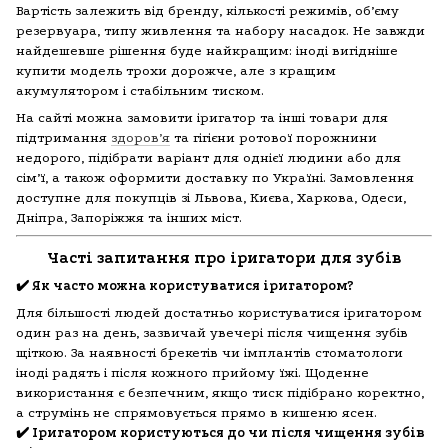
Вартість залежить від бренду, кількості режимів, об’єму
резервуара, типу живлення та набору насадок. Не завжди
найдешевше рішення буде найкращим: іноді вигідніше
купити модель трохи дорожче, але з кращим
акумулятором і стабільним тиском.
На сайті можна замовити іригатор та інші товари для
підтримання
здоров’я
та гігієни ротової порожнини
недорого, підібрати варіант для однієї людини або для
сім’ї, а також оформити доставку по Україні. Замовлення
доступне для покупців зі Львова, Києва, Харкова, Одеси,
Дніпра, Запоріжжя та інших міст.
Часті запитання про іригатори для зубів
✔️ Як часто можна користуватися іригатором?
Для більшості людей достатньо користуватися іригатором
один раз на день, зазвичай увечері після чищення зубів
щіткою. За наявності брекетів чи імплантів стоматологи
іноді радять і після кожного прийому їжі. Щоденне
використання є безпечним, якщо тиск підібрано коректно,
а струмінь не спрямовується прямо в кишеню ясен.
✔️ Іригатором користуються до чи після чищення зубів