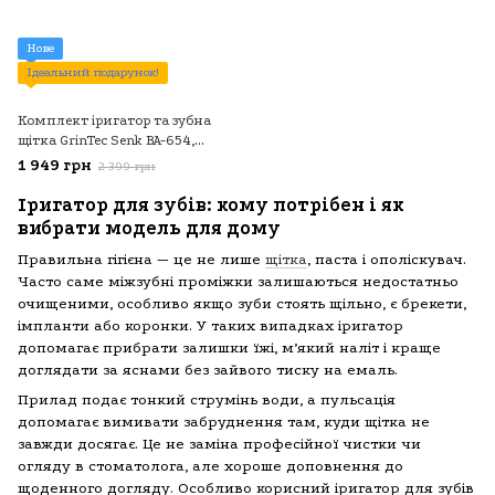
Нове
Ідеальний подарунок!
Комплект іригатор та зубна
щітка GrinTec Senk BA-654,
чорний
1 949 грн
2 399 грн
Іригатор для зубів: кому потрібен і як
вибрати модель для дому
Правильна гігієна — це не лише
щітка
, паста і ополіскувач.
Часто саме міжзубні проміжки залишаються недостатньо
очищеними, особливо якщо зуби стоять щільно, є брекети,
імпланти або коронки. У таких випадках іригатор
допомагає прибрати залишки їжі, м’який наліт і краще
доглядати за яснами без зайвого тиску на емаль.
Прилад подає тонкий струмінь води, а пульсація
допомагає вимивати забруднення там, куди щітка не
завжди досягає. Це не заміна професійної чистки чи
огляду в стоматолога, але хороше доповнення до
щоденного догляду. Особливо корисний іригатор для зубів