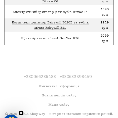
Bitvae C6
грн
1390
Електричний іригатор для зубів Bitvae P1
грн
Комплект іригатор Fairywill 5020E та зубна
1949
щітка Fairywill E11
грн
2099
Щітка-іригатор 3-в-1 GrinTec K26
грн
+380966286488
+380683398459
Контактна інформація
Повна версія сайту
Мапа сайту
© 2020 - 2026 ShopWay – інтернет магазин корисних речей.