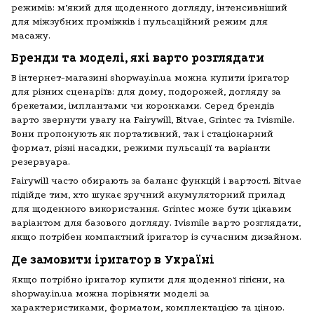
режимів: м’який для щоденного догляду, інтенсивніший
для міжзубних проміжків і пульсаційний режим для
масажу.
Бренди та моделі, які варто розглядати
В інтернет-магазині shopway.in.ua можна купити іригатор
для різних сценаріїв: для дому, подорожей, догляду за
брекетами, імплантами чи коронками. Серед брендів
варто звернути увагу на Fairywill, Bitvae, Grintec та Ivismile.
Вони пропонують як портативний, так і стаціонарний
формат, різні насадки, режими пульсації та варіанти
резервуара.
Fairywill часто обирають за баланс функцій і вартості. Bitvae
підійде тим, хто шукає зручний акумуляторний прилад
для щоденного використання. Grintec може бути цікавим
варіантом для базового догляду. Ivismile варто розглядати,
якщо потрібен компактний іригатор із сучасним дизайном.
Де замовити іригатор в Україні
Якщо потрібно іригатор купити для щоденної гігієни, на
shopway.in.ua можна порівняти моделі за
характеристиками, форматом, комплектацією та ціною.