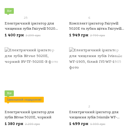
Хіт
25
6
Електричний іригатор для
Комплект іригатор Fairywill
чищення зубів Fairywill 5020E,
5020E та зубна щітка Fairywill
чорний
E11, чорний
1 400 грн
1 949 грн
2 299 грн
2 799 грн
Хіт
Ідеальний подарунок!
2
Електричний іригатор для
Електричний іригатор для
зубів Bitvae 5020E, чорний
чищення зубів Ivismile WF-
1905, білий
1 380 грн
1 499 грн
2 299 грн
1 999 грн