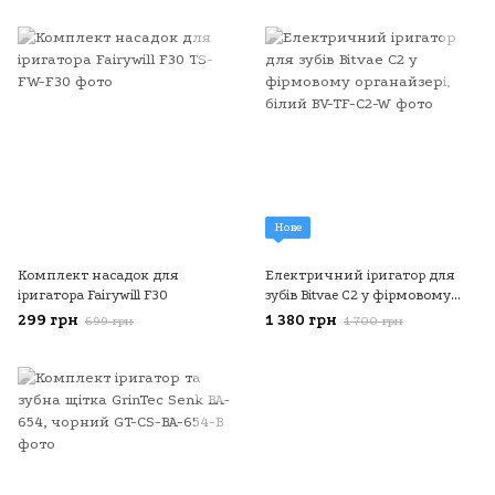
Нове
Комплект насадок для
Електричний іригатор для
іригатора Fairywill F30
зубів Bitvae C2 у фірмовому
органайзері, білий
299 грн
1 380 грн
699 грн
1 700 грн