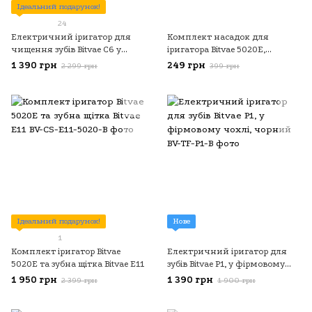
Ідеальний подарунок!
24
Електричний іригатор для
Комплект насадок для
чищення зубів Bitvae C6 у
іригатора Bitvae 5020E,
фірмовому органайзері,
чорний
1 390 грн
249 грн
2 299 грн
399 грн
чорний
Ідеальний подарунок!
Нове
1
Комплект іригатор Bitvae
Електричний іригатор для
5020E та зубна щітка Bitvae E11
зубів Bitvae P1, у фірмовому
чохлі, чорний
1 950 грн
1 390 грн
2 399 грн
1 900 грн