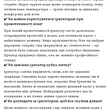
служби. Надто гаряча вода може пошкодити помпу, тому
оптимальна температура — трохи тепліша за кімнатну,
комфортна для ясен.
✔️ Чи можна користуватися іригатором при
кровоточивості ясен?
При легкій кровоточивості іригатор часто допомагає,
покращуючи кровообіг у яснах, але починати варто з
найм'якшого режиму. Якщо кров'янистість, біль чи набряк
виражені, спершу слід звернутися до стоматолога — це
можуть бути ознаки запалення, яке потребує лікування.
Прилад підтримує гігієну, але не замінює професійного
огляду.
✔️ Чи замінює іригатор зубну нитку?
Іригатор і нитка вирішують схожі, але не однакові
завдання. Струмінь води чудово вимиває залишки їжі й
наліт із важкодоступних зон, зокрема біля брекетів та
імплантів. Нитка ж механічно знімає щільний наліт у тісних
контактах між зубами. Найкращий результат дає їх
поєднання, а не повна заміна одного іншим.
✔️ Як доглядати за іригатором, щоб він служив довше?
Після кожного застосування слід зливати залишки води з