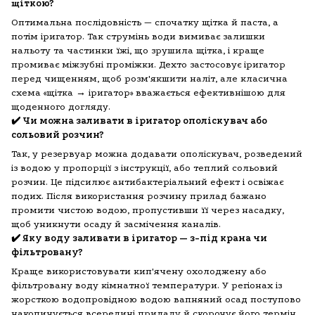
щіткою?
Оптимальна послідовність — спочатку щітка й паста, а
потім іригатор. Так струмінь води вимиває залишки
нальоту та частинки їжі, що зрушила щітка, і краще
промиває міжзубні проміжки. Дехто застосовує іригатор
перед чищенням, щоб розм'якшити наліт, але класична
схема «щітка → іригатор» вважається ефективнішою для
щоденного догляду.
✔️ Чи можна заливати в іригатор ополіскувач або
сольовий розчин?
Так, у резервуар можна додавати ополіскувач, розведений
із водою у пропорції з інструкції, або теплий сольовий
розчин. Це підсилює антибактеріальний ефект і освіжає
подих. Після використання розчину прилад бажано
промити чистою водою, пропустивши її через насадку,
щоб уникнути осаду й засмічення каналів.
✔️ Яку воду заливати в іригатор — з-під крана чи
фільтровану?
Краще використовувати кип'ячену охолоджену або
фільтровану воду кімнатної температури. У регіонах із
жорсткою водопровідною водою вапняний осад поступово
накопичується всередині приладу й скорочує його термін