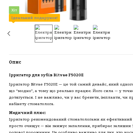
Хіт
Ідеальний подарунок!
Опис
Ірригатор для зубів Bitvae F5020E
Ірригатор Bitvae F5020E — це той самий девайс, який одного
що “модно”, а тому що реально працює. Його сила — у точно
дотягується. І не важливо, чи у вас брекети, імпланти, чи п
кабінету стоматолога.
Медичний плюс:
Ірригатор рекомендований стоматологами як ефективний засі
просто очищує — він знижує запалення, прибирає залишки ї
ротової порожнини. Це особливо важливо для тих, хто носи