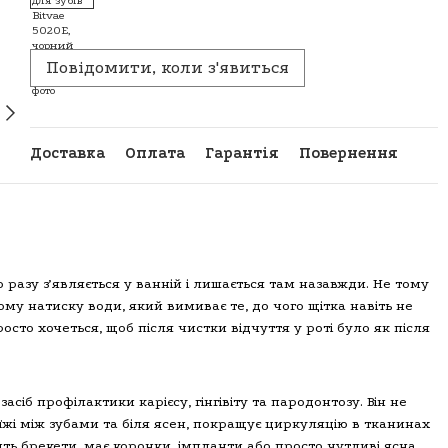
Повідомити, коли з'явиться
Доставка
Оплата
Гарантія
Повернення
 разу зʼявляється у ванній і лишається там назавжди. Не тому
му натиску води, який вимиває те, до чого щітка навіть не
росто хочеться, щоб після чистки відчуття у роті було як після
б профілактики карієсу, гінгівіту та пародонтозу. Він не
жі між зубами та біля ясен, покращує циркуляцію в тканинах
ть брекети, має коронки, імпланти або просто чутливі ясна.