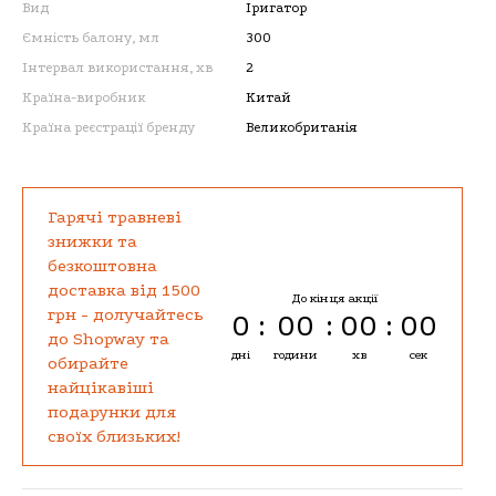
Вид
Іригатор
Ємність балону, мл
300
Інтервал використання, хв
2
Країна-виробник
Китай
Країна реєстрації бренду
Великобританія
Гарячі травневі
знижки та
безкоштовна
доставка від 1500
До кінця акції
грн - долучайтесь
0
00
00
00
до Shopway та
дні
години
хв
сек
обирайте
найцікавіші
подарунки для
своїх близьких!