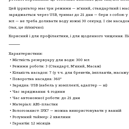
Цей ірригатор має три режими — мʼякий, стандартний і маса
заряджається через USB, тримає до 21 дня — бери з собою у 
мл — не треба доливати воду кожні 30 секунд. І сім насад
(так, це гігієнічно).
Корисний і для профілактики, і для щоденного чищення. Пі
⸻
Характеристики:
• Місткість резервуару для води: 300 мл
• Режими роботи: 3 (Стандарт, Мʼякий, Масаж)
• Кількість насадок: 7 (у т.ч. для брекетів, імплантів, масажу
• Поворотна насадка: 360°
• Зарядка: USB (кабель у комплекті, адаптер — ні)
• Час заряджання: 4 години
• Час автономної роботи: до 21 дня
• Матеріал: ABS-пластик
• Вологозахист: IPX7 — можна використовувати у ванній
• Розумний таймер: 2 хвилини
• Гарантія: 12 місяців