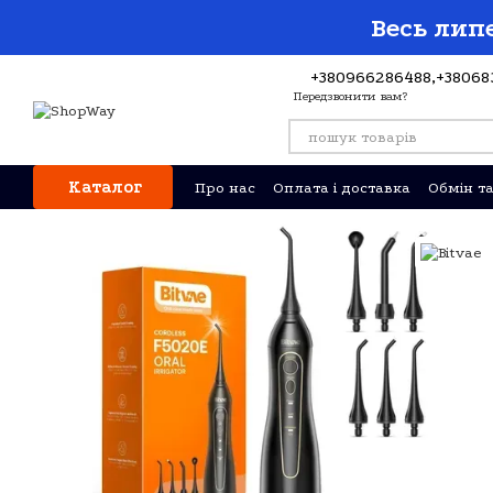
Перейти до основного контенту
Весь липе
+380966286488,
+38068
Передзвонити вам?
Каталог
Про нас
Оплата і доставка
Обмін т
Відгуки про магазин