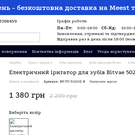
нь - безкоштовна доставка на Meest т
3398459
Графік роботи:
Пн-Пт:
9:00–18:00
Сб-Нд:
10:00–
Замовлення, отримані та підтверджен
Відправка раз в день після 18:00 (мож
а повернення
Контактна інформація
Блог
Угода користувач
ShopWay
Краса і здоров'я
Зубні іригатори
Зубні іригатори Bitvae
Елек
Електричний іригатор для зубів Bitvae 50
Немає в наявності
Артикул: BV-TF-5020E-B
Написати відгук
1 380 грн
2 299 грн
Виберіть колір