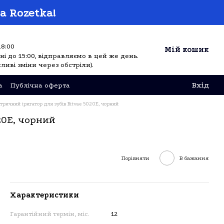
а Rozetka!
18:00
Мій кошик
і до 15:00, відправляємо в цей же день.
ливі зміни через обстріли).
Вхід
а
Публічна оферта
тричний іригатор для зубів Bitvae 5020E, чорний
20E, чорний
Порівняти
В бажання
Характеристики
Гарантійний термін, міс.
12