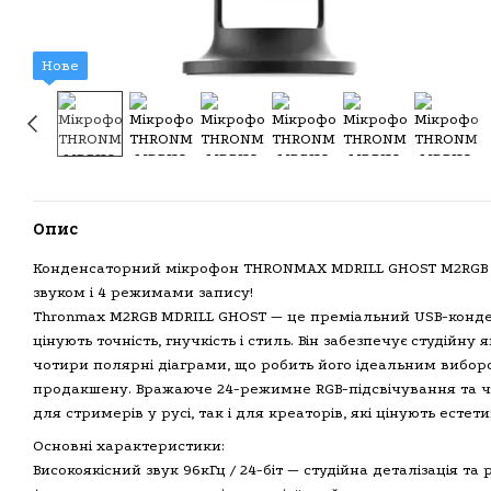
Нове
Опис
Конденсаторний мікрофон THRONMAX MDRILL GHOST M2RGB —
звуком і 4 режимами запису!
Thronmax M2RGB MDRILL GHOST — це преміальний USB-конде
цінують точність, гнучкість і стиль. Він забезпечує студійну 
чотири полярні діаграми, що робить його ідеальним виборо
продакшену. Вражаюче 24-режимне RGB-підсвічування та ч
для стримерів у русі, так і для креаторів, які цінують естет
Основні характеристики:
Високоякісний звук 96кГц / 24-біт — студійна деталізація та