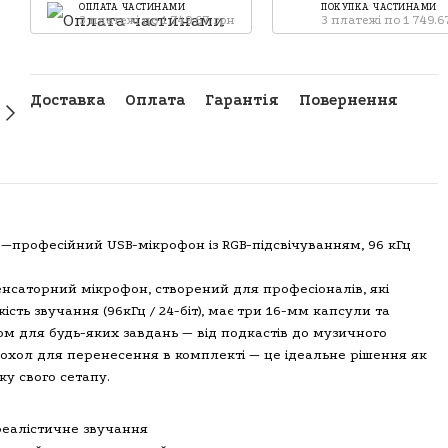
ОПЛАТА ЧАСТИНАМИ
ПОКУПКА ЧАСТИНАМИ
3 платежі по 1 749.67 грн
3 платежі по 1 749.6
Доставка
Оплата
Гарантія
Повернення
професійний USB-мікрофон із RGB-підсвічуванням, 96 кГц
нсаторний мікрофон, створений для професіоналів, які
якість звучання (96кГц / 24-біт), має три 16-мм капсули та
м для будь-яких завдань — від подкастів до музичного
охол для перенесення в комплекті — це ідеальне рішення як
ику свого сетапу.
 реалістичне звучання