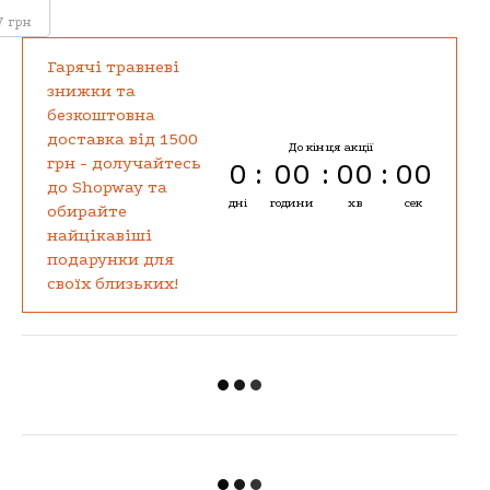
7 грн
Гарячі травневі
знижки та
безкоштовна
доставка від 1500
До кінця акції
грн - долучайтесь
0
00
00
00
до Shopway та
дні
години
хв
сек
обирайте
найцікавіші
подарунки для
своїх близьких!