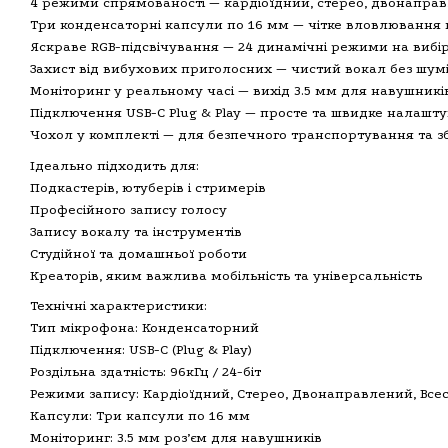
4 режими спрямованості — кардіоїдний, стерео, двонапра
Три конденсаторні капсули по 16 мм — чітке вловлювання
Яскраве RGB-підсвічування — 24 динамічні режими на вибір
Захист від вибухових приголосних — чистий вокал без шум
Моніторинг у реальному часі — вихід 3.5 мм для навушникі
Підключення USB-C Plug & Play — просте та швидке налашт
Чохол у комплекті — для безпечного транспортування та з
Ідеально підходить для:
Подкастерів, ютуберів і стримерів
Професійного запису голосу
Запису вокалу та інструментів
Студійної та домашньої роботи
Креаторів, яким важлива мобільність та універсальність
Технічні характеристики:
Тип мікрофона: Конденсаторний
Підключення: USB-C (Plug & Play)
Роздільна здатність: 96кГц / 24-біт
Режими запису: Кардіоїдний, Стерео, Двонаправлений, Вс
Капсули: Три капсули по 16 мм
Моніторинг: 3.5 мм роз’єм для навушників