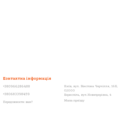
Контактна інформація
+380966286488
Київ, вул. Вінстона Черчілля, 16Б,
02000
+380683398459
Бориспіль, вул.Новопрорізна, 4
Мапа проїзду
Передзвонити вам?