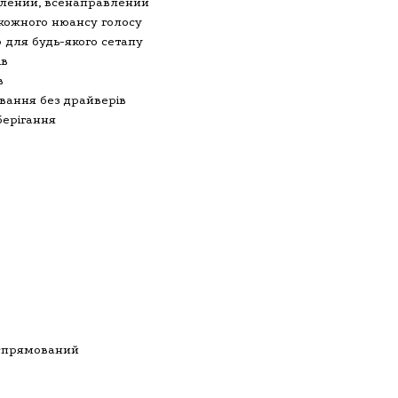
влений, всенаправлений
 кожного нюансу голосу
 для будь-якого сетапу
ів
в
ування без драйверів
берігання
еспрямований