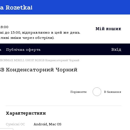
а Rozetka!
18:00
Мій кошик
і до 15:00, відправляємо в цей же день.
ливі зміни через обстріли).
Вхід
а
Публічна оферта
HRONMAX MDRILL GHOST M2RGB Конденсаторний Чорний
B Конденсаторний Чорний
Порівняти
В бажання
Характеристики
Сумісні ОС
Android, Mac OS