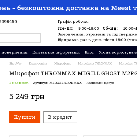
нь - безкоштовна доставка на Meest т
3398459
Графік роботи:
Пн-Пт:
9:00–18:00
Сб-Нд:
10:00–
Замовлення, отримані та підтверджен
Відправка раз в день після 18:00 (мож
а повернення
Контактна інформація
Блог
Угода користувач
ShopWay
Електроніка
Мікрофони
Мікрофони THRONMAX
Мікрофон T
Мікрофон THRONMAX MDRILL GHOST M2RG
В наявності
Артикул: M2RGBTHRONMAX
Написати відгук
5 249 грн
Купити
В кредит