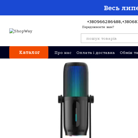
Перейти до основного контенту
Весь липе
+380966286488,
+38068
Передзвонити вам?
Каталог
Про нас
Оплата і доставка
Обмін т
Відгуки про магазин