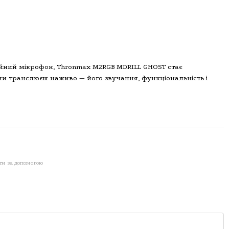
ійний мікрофон, Thronmax M2RGB MDRILL GHOST стає
чи транслюєш наживо — його звучання, функціональність і
ти за допомогою