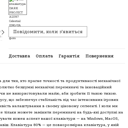
Повідомити, коли з'явиться
Доставка
Оплата
Гарантія
Повернення
ена для тих, хто прагне точності та продуктивності механічної
абсолютно безшумні механічні перемикачі та інноваційний
чи не використовували магію, аби зробити її такою тихою.
су, що забезпечує стабільність під час інтенсивних ігрових
вість налаштування в своєму ціновому сегменті. І коли ми
не тільки можете замінити перемикачі на будь-які доступні на
увати кожен аспект вашої клавіатури — на Windows, MacOS,
лавіш. Клавіатура 80% — це повнорозмірна клавіатура, у якій