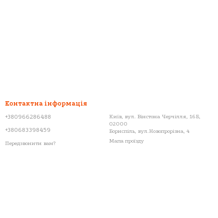
Контактна інформація
+380966286488
Київ, вул. Вінстона Черчілля, 16Б,
02000
+380683398459
Бориспіль, вул.Новопрорізна, 4
Мапа проїзду
Передзвонити вам?