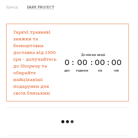
Бренд
DARK PROJECT
Гарячі травневі
знижки та
безкоштовна
доставка від 1500
До кінця акції
грн - долучайтесь
0
00
00
00
до Shopway та
дні
години
хв
сек
обирайте
найцікавіші
подарунки для
своїх близьких!