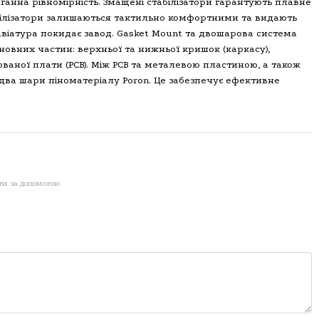
анна рівномірність. Змащені стабілізатори гарантують плавне
білізатори залишаються тактильно комфортними та видають
авіатура покидає завод. Gasket Mount та двошарова система
овних частин: верхньої та нижньої кришок (каркасу),
ованої плати (PCB). Між PCB та металевою пластиною, а також
ва шари піноматеріалу Poron. Це забезпечує ефективне
ти за допомогою