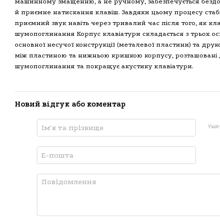
машинному змащенню, а не ручному, забезпечується бездог
й приємне натискання клавіш. Завдяки цьому процесу ста
приємний звук навіть через тривалий час після того, як кл
шумопоглинання Корпус клавіатури складається з трьох осн
основної несучої конструкції (металевої пластини) та друк
між пластиною та нижньою кришкою корпусу, розташовані д
шумопоглинання та покращує акустику клавіатури.
Новий відгук або коментар
Увій