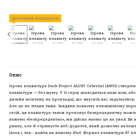
Ідеальний подарунок!
Опис
Ігрова клавіатура Dark Project ALU87 Celestial (ANSI) створ
клавіатури — без шуму. У її серці знаходяться наші нові, 
дизайн монтажу на прокладці, що змусить вас задуматися, 
Але це не тільки тиша. Завдяки повному алюмінієвому корпу
сесій, ця клавіатура також пропонує безпрецедентну можли
кажемо «безпрецедентно», ми дійсно маємо це на увазі. Ви 
ринку, але й отримуєте веб-додаток, який дозволяє налашт
Linux і, так… навіть на вашому iPad. Формат клавіатури 87 к