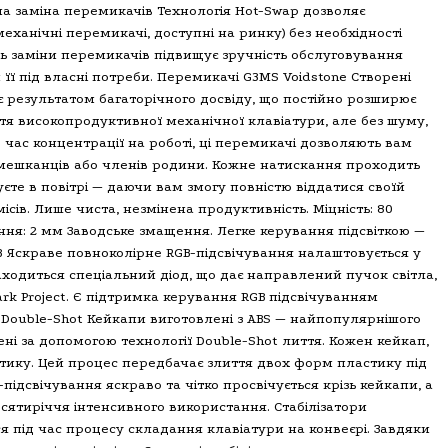
ча заміна перемикачів Технологія Hot-Swap дозволяє
механічні перемикачі, доступні на ринку) без необхідності
ть заміни перемикачів підвищує зручність обслуговування
її під власні потреби. Перемикачі G3MS Voidstone Створені
є результатом багаторічного досвіду, що постійно розширює
уття високопродуктивної механічної клавіатури, але без шуму,
ід час концентрації на роботі, ці перемикачі дозволяють вам
вмешканців або членів родини. Кожне натискання проходить
куєте в повітрі — даючи вам змогу повністю віддатися своїй
ісів. Лише чиста, незмінена продуктивність. Міцність: 80
ння: 2 мм Заводське змащення. Легке керування підсвіткою —
RGB Яскраве повноколірне RGB-підсвічування налаштовується у
ходиться спеціальний діод, що дає направлений пучок світла,
ark Project. Є підтримка керування RGB підсвічуванням
ія Double-Shot Кейкапи виготовлені з ABS — найпопулярнішого
ені за допомогою технології Double-Shot лиття. Кожен кейкап,
ластику. Цей процес передбачає злиття двох форм пластику під
підсвічування яскраво та чітко просвічується крізь кейкапи, а
есятиріччя інтенсивного використання. Стабілізатори
я під час процесу складання клавіатури на конвеєрі. Завдяки