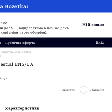
а Rozetka!
18:00
Мій кошик
і до 15:00, відправляємо в цей же день.
ливі зміни через обстріли).
Вхід
а
Публічна оферта
а клавіатура DARK PROJECT
)
estial ENG/UA
ідгук
Порівняти
В бажання
Характеристики