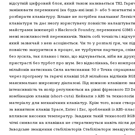
відсутній цифровий блок, який також називається TKL Гаря
замінювати перемикачі (на будь-які інші 3- або 5-контактні 
розбирати клавіатуру. Більше не потрібен паяльник! Легкіс
клавіатури та дає змогу користувачу повністю налаштувати 
майстрами інженерії з Blackrock Foundry, перемикачі G3MS 
межі можливостей перемикачів. Уявіть собі точність і відч
який зазвичай з нею асоціюється. Чи то у розпалі гри, чи п
повністю зануритися в процес, не турбуючи партнера, спі
без зусиль, так плавно і тихо, що відчувається, ніби ви дру
пристрасті без турбот про шум. Без відволікань, без компром
мільйонів натискань Сила натискання: 50 г Точка спрацюва
через програму та гарячі клавіші 16,8 мільйона відтінків 
максимально широкому діапазоні. Під кожною клавішею зна
інтенсивність та колір регулюються на рівні фірмового ПЗ D
комбінацією клавіш (short-cuts). Кейкапи з ABS та технолог
матеріалу для механічних клавіатур. Крім того, вони створ
за винятком клавіш Space, Enter і Esc, зроблений із ABS-п
впливом високих температур. Завдяки такій технології RGB-
чіткі символи на клавішах не стиратимуться навіть після д
Заводське змащення стабілізаторів Стабілізатори змащуютьс