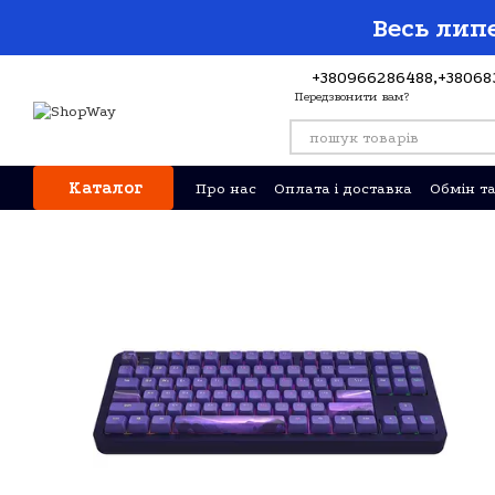
Перейти до основного контенту
Весь липе
+380966286488,
+38068
Передзвонити вам?
Каталог
Про нас
Оплата і доставка
Обмін т
Відгуки про магазин