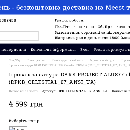
нь - безкоштовна доставка на Meest т
3398459
Графік роботи:
Пн-Пт:
9:00–18:00
Сб-Нд:
10:00–
Замовлення, отримані та підтверджен
Відправка раз в день після 18:00 (мож
а повернення
Контактна інформація
Блог
Угода користувач
ShopWay
Електроніка
Клавіатури та кейкапи
Ігрова клавіатура
Ігров
Ігрова клавіатура DARK PROJECT ALU87 Celestial ENG/UA (DPKB_CELESTIAL_87_ANSI_UA
Ігрова клавіатура DARK PROJECT ALU87 Cel
(DPKB_CELESTIAL_87_ANSI_UA)
Немає в наявності
Артикул: DPKB_CELESTIAL_87_ANSI_UA
Написати в
4 599 грн
Виберіть колір