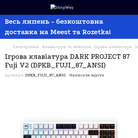
Весь липень - безкоштовна
доставка на Meest та Rozetka!
Електроніка
Клавіатури та кейкапи
Ігрова клавіатура
І
Ігрова клавіатура DARK PROJECT 87
Fuji V2 (DPKB_FUJI_87_ANSI)
Артикул:
DPKB_FUJI_87_ANSI
Написати відгук