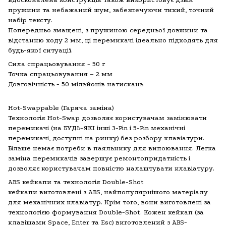
пружини та небажаний шум, забезпечуючи тихий, точний
набір тексту.
Попередньо змащені, з пружиною середньої довжини та
відстанню ходу 2 мм, ці перемикачі ідеально підходять для
будь-якої ситуації.
Сила спрацьовування - 50 г
Точка спрацьовування – 2 мм
Довговічність - 50 мільйонів натискань
Hot-Swappable (Гаряча заміна)
Технологія Hot-Swap дозволяє користувачам замінювати
перемикачі (на БУДЬ-ЯКІ інші 3-Pin і 5-Pin механічні
перемикачі, доступні на ринку) без розбору клавіатури.
Більше немає потреби в паяльнику для випоювання. Легка
заміна перемикачів завершує ремонтопридатність і
дозволяє користувачам повністю налаштувати клавіатуру.
ABS кейкапи та технологія Double-Shot
кейкапи виготовлені з ABS, найпопулярнішого матеріалу
для механічних клавіатур. Крім того, вони виготовлені за
технологією формування Double-Shot. Кожен кейкап (за
клавішами Space, Enter та Esc) виготовлений з ABS-