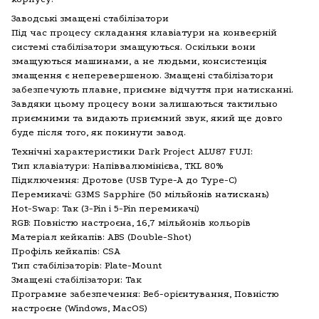
Заводські змащені стабілізатори
Під час процесу складання клавіатури на конвеєрній
системі стабілізатори змащуються. Оскільки вони
змащуються машинами, а не людьми, консистенція
змащення є неперевершеною. Змащені стабілізатори
забезпечують плавне, приємне відчуття при натисканні.
Завдяки цьому процесу вони залишаються тактильно
приємними та видають приємний звук, який ще довго
буде після того, як покинути завод.
Технічні характеристики Dark Project ALU87 FUJI:
Тип клавіатури: Напіввалюмінієва, TKL 80%
Підключення: Дротове (USB Type-A до Type-C)
Перемикачі: G3MS Sapphire (50 мільйонів натискань)
Hot-Swap: Так (3-Pin і 5-Pin перемикачі)
RGB: Повністю настроєна, 16,7 мільйонів кольорів
Матеріал кейкапів: ABS (Double-Shot)
Профіль кейкапів: CSA
Тип стабілізаторів: Plate-Mount
Змащені стабілізатори: Так
Програмне забезпечення: Веб-орієнтування, Повністю
настроєне (Windows, MacOS)