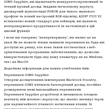
G3MS Sapphire, які відзначають конкурентоспроможний та
точний ігровий досвід. Завдяки металевому корпусу,
двошаровій шумоізоляції PORON для тихого звукового
профілю та повній настроєній RGB-підсвітці, ALU87 FUJI V2
встановлює новий стандарт для геймерів, які шукають
неперевершеної продуктивності та кастомізації в цій
ціновій функції.
І коли ми говоримо "неперевершену", ми маємо це на
увазі. Ви не можете тільки замінити перемикачі на будь-які
доступні на ринку, але вона також постачається з веб-
орієнтованим програмним забезпеченням, що дозволяє
використовувати будь-яку вашу клавіатуру як на Windows,
так і на MacOS.
Додаткова інформація для наших улюблених ґіків:
Перемикачі G3MS Sapphire
Створені досвідченими інженерами Blackrock Foundry,
перемикачі G3MS втілюють багаторічний досвід, постійно
розширюючи межі інноваційних перемикачів.
Перемикачі Sapphire розроблені зі зменшеною площею
контакту між штоком і корпусом, що значно зменшує тертя
для надзвичайного плавного натискання клавіш. Їх
вдосконалена конструкція також використовує дзвін