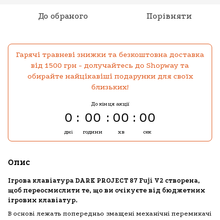
До обраного
Порівняти
Гарячі травневі знижки та безкоштовна доставка
від 1500 грн - долучайтесь до Shopway та
обирайте найцікавіші подарунки для своїх
близьких!
До кінця акції
0
00
00
00
дні
години
хв
сек
Опис
Ігрова клавіатура DARK PROJECT 87 Fuji V2 створена,
щоб переосмислити те, що ви очікуєте від бюджетних
ігрових клавіатур.
В основі лежать попередньо змащені механічні перемикачі