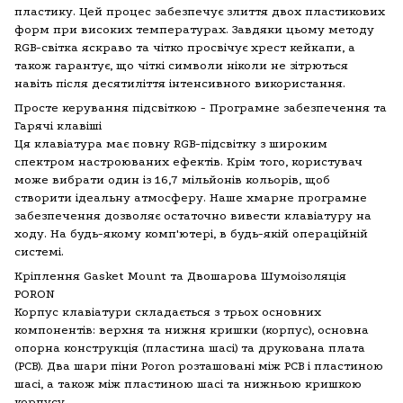
пластику. Цей процес забезпечує злиття двох пластикових
форм при високих температурах. Завдяки цьому методу
RGB-світка яскраво та чітко просвічує хрест кейкапи, а
також гарантує, що чіткі символи ніколи не зітрються
навіть після десятиліття інтенсивного використання.
Просте керування підсвіткою - Програмне забезпечення та
Гарячі клавіші
Ця клавіатура має повну RGB-підсвітку з широким
спектром настроюваних ефектів. Крім того, користувач
може вибрати один із 16,7 мільйонів кольорів, щоб
створити ідеальну атмосферу. Наше хмарне програмне
забезпечення дозволяє остаточно вивести клавіатуру на
ходу. На будь-якому комп'ютері, в будь-якій операційній
системі.
Кріплення Gasket Mount та Двошарова Шумоізоляція
PORON
Корпус клавіатури складається з трьох основних
компонентів: верхня та нижня кришки (корпус), основна
опорна конструкція (пластина шасі) та друкована плата
(PCB). Два шари піни Poron розташовані між PCB і пластиною
шасі, а також між пластиною шасі та нижньою кришкою
корпусу.