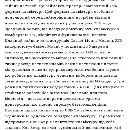
зайвих деталей, що займають простір. Компактний 75%
формат клавіатури Цей формат клавіатури особливо
популярний серед геймерів, яким потрібен вільний
простір на столі для швидких рухів мишею. 75% – це
ідеальний розмір, що поєднує довжину 65% клавіатури з
комфортом TKL, зберігаючи функціональні клавіші.
Плавний тайпінг та конструкція Gasket Mount Модель X75
використовує Gasket Mount у поєднанні з 5 шарами
амортизувальних матеріалів (з Poron та IXPE-піни та
силікону), що зменшують вібрації та створюють приємний і
тихий досвід натиску клавіш. Кожне натискання клавіші
відчувається м’яко та супроводжується глибоким звуком,
що робить цю клавіатуру чудовим вибором для довгих
сесій друку, нічних ігор або навіть запису ASMR-відео ;) Три
режими підключення Бездротовий 2.4 ГГц – для швидкої та
стабільної роботи без затримок (ідеально для ігор).
Bluetooth – дозволяє перемикатися між трьома
пристроями, що значно спрощує багатозадачність.
Провідне підключення через USB-C – забезпечує стабільне
з’єднання та одночасно заряджає клавіатуру. Перемикачі з
підтримкою Hot-Swap Налаштуйте клавіатуру під себе
завдяки Hot-Swap слотам, сумісним із 3-контактними та 5-