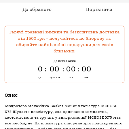
До обраного
Порівняти
Гарячі травневі знижки та безкоштовна доставка
від 1500 грн - долучайтесь до Shopway та
обирайте найцікавіші подарунки для своїх
близьких!
До кінця акції
0
00
00
00
дні
години
хв
сек
Опис
Бездротова механічна Gasket Mount клавіатура MCHOSE
X75 Шукаєте клавіатуру, яка одночасно компактна,
кастомізована та зручна у використанні? MCHOSE X75 має
все необхідне. Ця клавіатура створена для повсякденного
використання — роботи, ігор чи всього одночасно — без