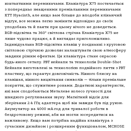
контактними перемикачами. Клавіатура X75 постачається
з попередньо змащеними преміальними перемикачами
KTT Hyacinth, але якщо вам більше до вподоби клікаючий
відгук, все можна легко замінити відповідно до своїх
уподобань та й паяти при цьому нічого не доведеться.
RGB-підсвітка та 360° світлова стрічка Клавіатура X75 не
лише чудово працює, а й виглядає приголомшливо.
Індивідуальна RGB-підсвітка клавіш у поєднанні з круговою
світловою стрічкою дозволяє налаштувати свою атмосферу
завдяки різним ефектам. Ця клавіатура стане окрасою
будь-якого сетапу. PBT кейкапи та технологія Double-Shot
Кейкапи виготовлені за технологією подвійного лиття з PBT
пластику, що гарантує довговічність. Ніякого блиску на
клавішах, ніякого вицвітання символів — тільки преміальне
покриття, що служитиме роками. Додаткові характеристи,
які вам сподобаються Металеве колесо гучності для
швидкого регулювання звуку. Магнітний відсік для
зберігання 2.4 ГГц адаптера щоб він завжди був під рукою.
Акумулятор на 4000 мА·год для тривалої роботи в
бездротовому режимі, аби ви могли зосередитися на
важливому. Якщо вам потрібна надійна клавіатура з
сучасним дизайном і розширеним функціоналом, MCHOSE