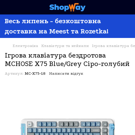
Весь липень - безкоштовна
доставка на Meest та Rozetka!
Електроніка
Клавіатури та кейкапи
Ігрова клавіатура б
Ігрова клавіатура бездротова
MCHOSE X75 Blue/Grey Сіро-голубий
Артикул:
MC-X75-18
Написати відгук