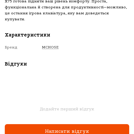
X75 готова підняти ваш рівень комфорту. Проста,
функціональна й створена для продуктивності—можливо,
це остання ігрова клавіатура, яку вам доведеться
купувати.
Характеристики
Бренд
MCHOSE
Відгуки
Додайте перший відгук
Написати відгук