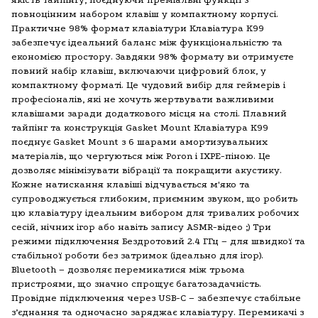
повноцінним набором клавіш у компактному корпусі.
Практичне 98% формат клавіатури Клавіатура K99
забезпечує ідеальний баланс між функціональністю та
економією простору. Завдяки 98% формату ви отримуєте
повний набір клавіш, включаючи цифровий блок, у
компактному форматі. Це чудовий вибір для геймерів і
професіоналів, які не хочуть жертвувати важливими
клавішами заради додаткового місця на столі. Плавний
тайпінг та конструкція Gasket Mount Клавіатура K99
поєднує Gasket Mount з 6 шарами амортизувальних
матеріалів, що чергуються між Poron і IXPE-піною. Це
дозволяє мінімізувати вібрації та покращити акустику.
Кожне натискання клавіші відчувається м'яко та
супроводжується глибоким, приємним звуком, що робить
цю клавіатуру ідеальним вибором для тривалих робочих
сесій, нічних ігор або навіть запису ASMR-відео ;) Три
режими підключення Бездротовий 2.4 ГГц – для швидкої та
стабільної роботи без затримок (ідеально для ігор).
Bluetooth – дозволяє перемикатися між трьома
пристроями, що значно спрощує багатозадачність.
Провідне підключення через USB-C – забезпечує стабільне
з’єднання та одночасно заряджає клавіатуру. Перемикачі з