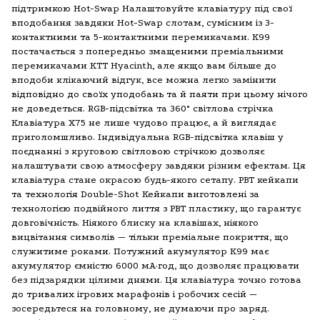
підтримкою Hot-Swap Налаштовуйте клавіатуру під свої
вподобання завдяки Hot-Swap слотам, сумісним із 3-
контактними та 5-контактними перемикачами. K99
постачається з попередньо змащеними преміальними
перемикачами KTT Hyacinth, але якщо вам більше до
вподоби клікаючий відгук, все можна легко замінити
відповідно до своїх уподобань та й паяти при цьому нічого
не доведеться. RGB-підсвітка та 360° світлова стрічка
Клавіатура X75 не лише чудово працює, а й виглядає
приголомшливо. Індивідуальна RGB-підсвітка клавіш у
поєднанні з круговою світловою стрічкою дозволяє
налаштувати свою атмосферу завдяки різним ефектам. Ця
клавіатура стане окрасою будь-якого сетапу. PBT кейкапи
та технологія Double-Shot Кейкапи виготовлені за
технологією подвійного лиття з PBT пластику, що гарантує
довговічність. Ніякого блиску на клавішах, ніякого
вицвітання символів — тільки преміальне покриття, що
служитиме роками. Потужний акумулятор K99 має
акумулятор ємністю 6000 мА·год, що дозволяє працювати
без підзарядки цілими днями. Ця клавіатура точно готова
до тривалих ігрових марафонів і робочих сесій —
зосередьтеся на головному, не думаючи про заряд.