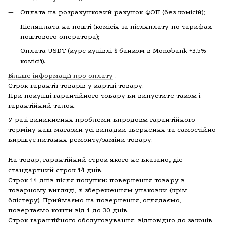
Оплата на розрахунковий рахунок ФОП (без комісій);
Післяплата на пошті (комісія за післяплату по тарифах
поштового оператора);
Оплата USDT (курс купівлі $ банком в Monobank +3.5%
комісії).
Більше інформації про оплату
.
Строк гарантії товарів у картці товару.
При покупці гарантійного товару ви випустите також і
гарантійний талон.
У разі виникнення проблеми впродовж гарантійного
терміну наш магазин усі випадки звернення та самостійно
вирішує питання ремонту/заміни товару.
На товар, гарантійний строк якого не вказано, діє
стандартний строк 14 днів.
Строк 14 днів після покупки: повернення товару в
товарному вигляді, зі збереженням упаковки (крім
блістеру). Приймаємо на повернення, оглядаємо,
повертаємо кошти від 1 до 30 днів.
Строк гарантійного обслуговування: відповідно до законів