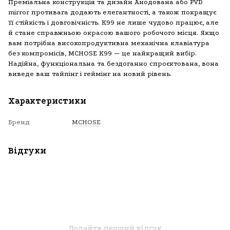
Преміальна конструкція та дизайн Анодована або PVD
mirror противага додають елегантності, а також покращує
її стійкість і довговічність. K99 не лише чудово працює, але
й стане справжньою окрасою вашого робочого місця. Якщо
вам потрібна високопродуктивна механічна клавіатура
без компромісів, MCHOSE K99 — це найкращий вибір.
Надійна, функціональна та бездоганно спроєктована, вона
виведе ваш тайпінг і геймінг на новий рівень.
Характеристики
Бренд
MCHOSE
Відгуки
Додайте перший відгук