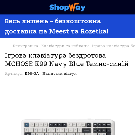
Весь липень - безкоштовна
доставка на Meest та Rozetka!
Електроніка
Клавіатури та кейкапи
Ігрова клавіатура б
Ігрова клавіатура бездротова
MCHOSE K99 Navy Blue Темно-синій
Артикул:
K99-3A
Написати відгук