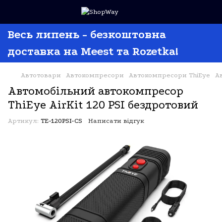
Весь липень - безкоштовна
доставка на Meest та Rozetka!
Автотовари
Автокомпресори
Автокомпресори ThiEye
А
Автомобільний автокомпресор
ThiEye AirKit 120 PSI бездротовий
Артикул:
TE-120PSI-CS
Написати відгук