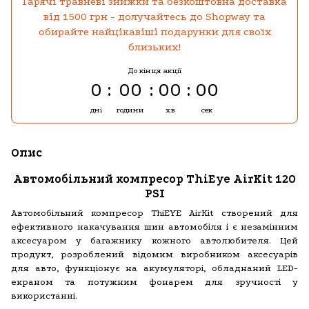
Гарячі травневі знижки та безкоштовна доставка
від 1500 грн - долучайтесь до Shopway та
обирайте найцікавіші подарунки для своїх
близьких!
До кінця акції
0
00
00
00
дні
години
хв
сек
Опис
Автомобільний компресор ThiEye AirKit 120
PSI
Автомобільний компресор ThiEYE AirKit створений для
ефективного накачування шин автомобіля і є незамінним
аксесуаром у багажнику кожного автолюбителя. Цей
продукт, розроблений відомим виробником аксесуарів
для авто, функціонує на акумуляторі, обладнаний LED-
екраном та потужним фонарем для зручності у
використанні.