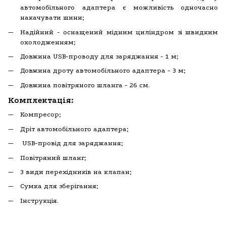
автомобільного адаптера є можливість одночасно
накачувати шини
;
Надійний - оснащений мідним циліндром зі швидким
охолодженням
;
Довжина USB-проводу для заряджання - 1 м
;
Довжина дроту автомобільного адаптера - 3 м
;
Довжина повітряного шланга - 26 см.
Комплектація:
Компресор;
Дріт автомобільного адаптера;
USB-провід для заряджання;
Повітряний шланг;
3 види перехідників на клапан;
Сумка для зберігання;
Інструкція.