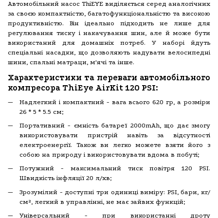
Автомобільний насос ThiEYE виділяється серед аналогічних
за своєю компактністю, багатофункціональністю та високою
продуктивністю. Він ідеально підходить не лише для
регулювання тиску і накачування шин, але й може бути
використаний для домашніх потреб. У наборі йдуть
спеціальні насадки, що дозволяють надувати велосипедні
шини, спальні матраци, м'ячі та інше.
Характеристики та переваги автомобільного
компресора ThiEye AirKit 120 PSI:
Надлегкий і компактний - вага всього 620 гр, а розміри
26 * 5 * 5.5 см
;
Портативний - ємність батареї 2000mAh, що дає змогу
використовувати пристрій навіть за відсутності
електроенергії. Також ви легко можете взяти його з
собою на природу і використовувати вдома в побуті
;
Потужний - максимальний тиск повітря 120 PSI.
Швидкість інфляції 20 л/хв
;
Зрозумілий - доступні три одиниці виміру: PSI, бари, кг/
см², легкий в управлінні, не має зайвих функцій
;
Універсальний - при використанні дроту